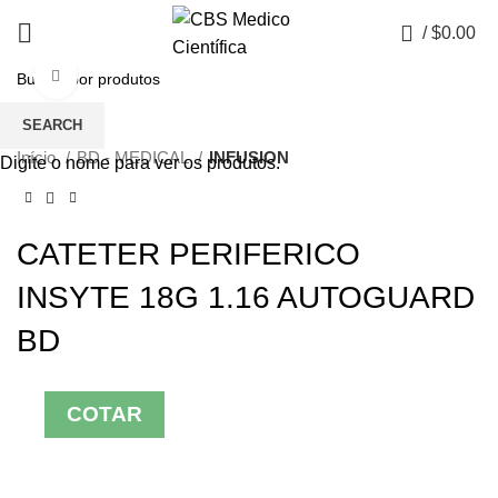
0
/
$
0.00
Click to enlarge
SEARCH
Início
BD - MEDICAL
INFUSION
Digite o nome para ver os produtos.
CATETER PERIFERICO
INSYTE 18G 1.16 AUTOGUARD
BD
COTAR