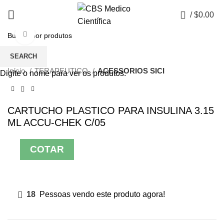
0
/
$
0.00
Click to enlarge
SEARCH
Início
TERAPEUTICO
ACESSORIOS SICI
Digite o nome para ver os produtos.
CARTUCHO PLASTICO PARA INSULINA 3.15
ML ACCU-CHEK C/05
COTAR
18
Pessoas vendo este produto agora!