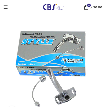
0
/
$
0.00