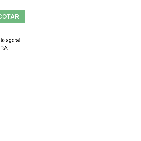
COTAR
to agora!
IRA