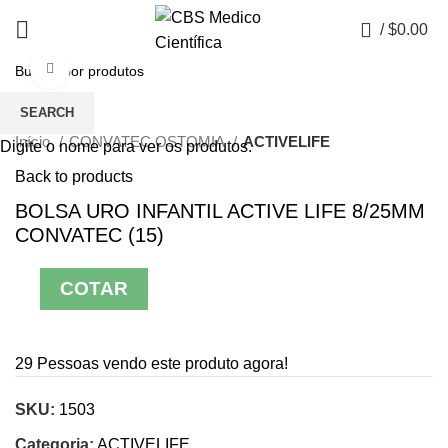
0
/
$
0.00
Click to enlarge
SEARCH
Início
CONVATEC OSTOMIA
ACTIVELIFE
Digite o nome para ver os produtos.
Back to products
BOLSA URO INFANTIL ACTIVE LIFE 8/25MM
CONVATEC (15)
COTAR
29
Pessoas vendo este produto agora!
SKU:
1503
Categoria:
ACTIVELIFE