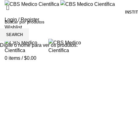
INSTI
Login / Register
Wishlist
SEARCH
Menu
Digite o nome para ver os produtos.
0
items
/
$
0.00
Click to enlarge