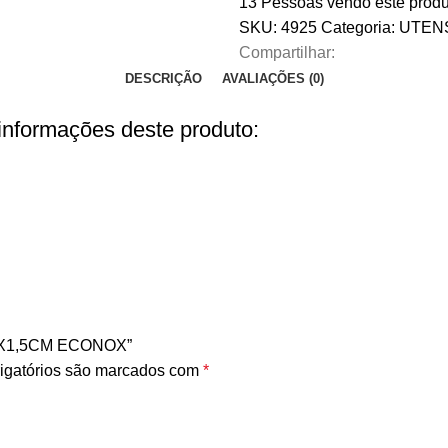
13
Pessoas vendo este produ
SKU:
4925
Categoria:
UTENS
Compartilhar:
DESCRIÇÃO
AVALIAÇÕES (0)
 informações deste produto:
24X1,5CM ECONOX”
igatórios são marcados com
*