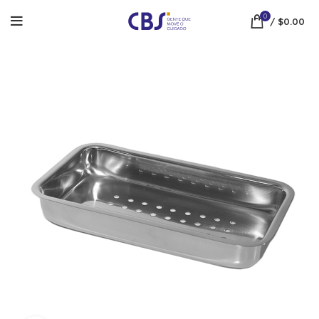
0
/
$
0.00