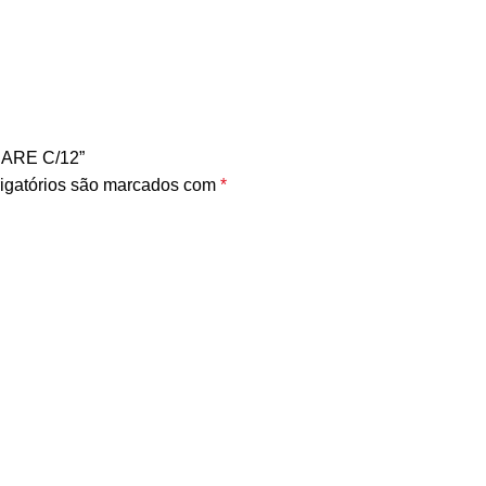
CARE C/12”
igatórios são marcados com
*