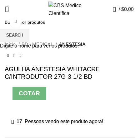
0
/
$
0.00
Click to enlarge
SEARCH
Início
BD - MEDICAL
ANESTESIA
Digite o nome para ver os produtos.
AGULHA ANESTESIA WHITACRE
C/INTRODUTOR 27G 3 1/2 BD
COTAR
17
Pessoas vendo este produto agora!