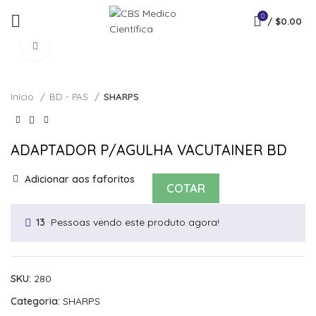
0
/
$
0.00
Click to enlarge
Início
BD - PAS
SHARPS
ADAPTADOR P/AGULHA VACUTAINER BD
Adicionar aos faforitos
COTAR
Pessoas vendo este produto agora!
13
SKU:
280
Categoria:
SHARPS